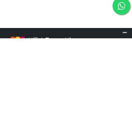
info@ufficiotempolibero.it
INFO POINT
+39 02 84253960
Martedì e Mercoledì: 9.00 - 16.00
Giovedì: 10.00 - 18.00
Menu
Contatti
Chi siamo