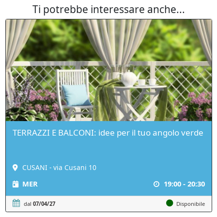
Ti potrebbe interessare anche...
TERRAZZI E BALCONI: idee per il tuo angolo verde
CUSANI - via Cusani 10
MER
19:00 - 20:30
dal
07/04/27
Disponibile