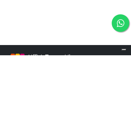
info@ufficiotempolibero.it
INFO POINT
+39 02 84253960
Martedì e Mercoledì: 9.00 - 16.00
Giovedì: 10.00 - 18.00