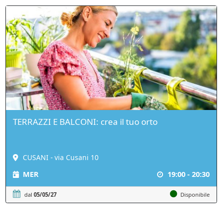
TERRAZZI E BALCONI: crea il tuo orto
CUSANI - via Cusani 10
MER
19:00 - 20:30
dal
05/05/27
Disponibile