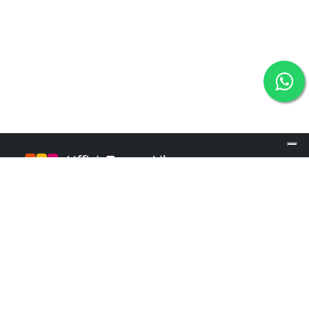
info@ufficiotempolibero.it
INFO POINT
+39 02 84253960
Martedì e Mercoledì: 9.00 - 16.00
Giovedì: 10.00 - 18.00