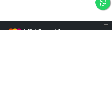
info@ufficiotempolibero.it
INFO POINT
+39 02 84253960
Martedì e Mercoledì: 9.00 - 16.00
Giovedì: 10.00 - 18.00
Menu
Contatti
Chi siamo