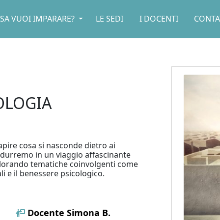
SA VUOI IMPARARE?
LE SEDI
I DOCENTI
CONTA
OLOGIA
apire cosa si nasconde dietro ai
ndurremo in un viaggio affascinante
splorando tematiche coinvolgenti come
li e il benessere psicologico.
Docente
Simona B.