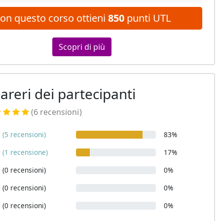
on questo corso ottieni
850
punti UTL
Scopri di più
pareri dei partecipanti
(6 recensioni
)
(5 recensioni)
83%
(1 recensione)
17%
(0 recensioni)
0%
(0 recensioni)
0%
(0 recensioni)
0%