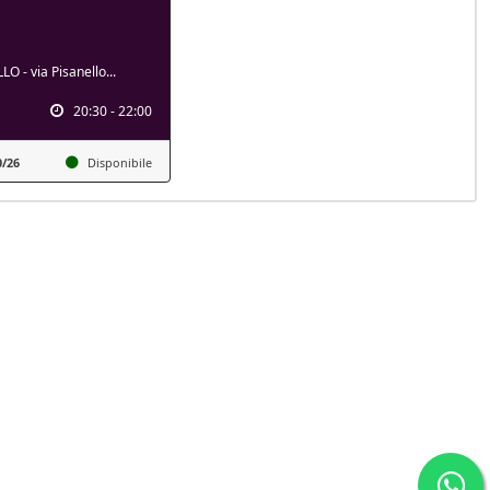
O - via Pisanello...
20:30 - 22:00
0/26
Disponibile