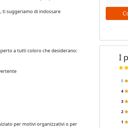
, ti suggeriamo di indossare 
C
perto a tutti coloro che desiderano:

I 
ertente

5
4
3
2
1
ziato per motivi organizzativi o per