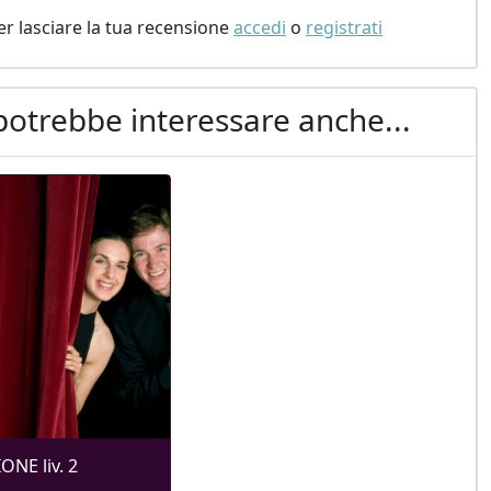
er lasciare la tua recensione
accedi
o
registrati
potrebbe interessare anche...
ONE liv. 2