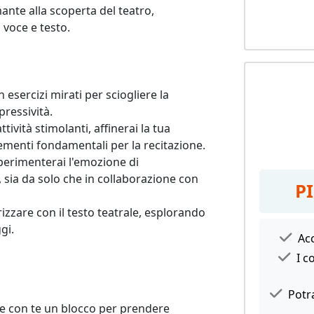
nte alla scoperta del teatro, 
voce e testo.

ercizi mirati per sciogliere la 
ressività.

vità stimolanti, affinerai la tua 
ementi fondamentali per la recitazione.

rimenterai l'emozione di 
sia da solo che in collaborazione con 
P
zzare con il testo teatrale, esplorando 
gi.
Acc
I c
Potra
re con te un blocco per prendere 