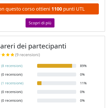
on questo corso ottieni
1100
punti UTL
Scopri di più
pareri dei partecipanti
(9 recensioni
)
(8 recensioni)
89%
(0 recensioni)
0%
(1 recensione)
11%
(0 recensioni)
0%
(0 recensioni)
0%