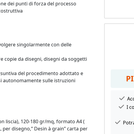
one dei punti di forza del processo 
costruttiva
svolgere singolarmente con delle 
re copie da disegni, disegni da soggetti 
suntiva del procedimento adottato e 
P
si autonomamente sulle istruzioni 
Acc
I c
n liscia), 120-180 gr/mq, formato A4 ( 
Potra
per disegno,” Desin à grain” carta per 