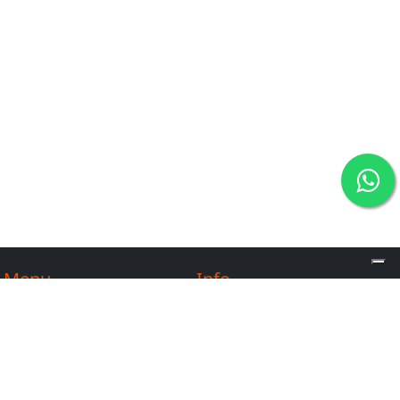
Menu
Info
Contatti
FAQ
Chi siamo
Norme di partecipazione
Entra nel nostro team