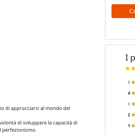
C
I 
5
4
3
rio di approcciarsi al mondo del 
2
lontà di sviluppare la capacità di 
1
l perfezionismo.
