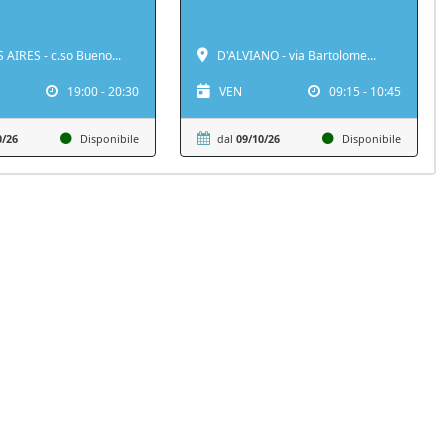
AIRES - c.so Bueno...
D'ALVIANO - via Bartolome...
19:00 - 20:30
VEN
09:15 - 10:45
0/26
Disponibile
dal
09/10/26
Disponibile