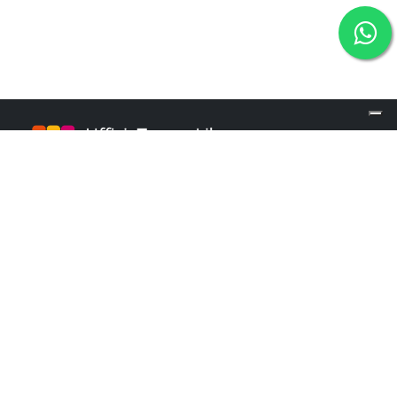
info@ufficiotempolibero.it
INFO POINT
+39 02 84253960
Martedì e Mercoledì: 9.00 - 16.00
Giovedì: 10.00 - 18.00
Menu
Contatti