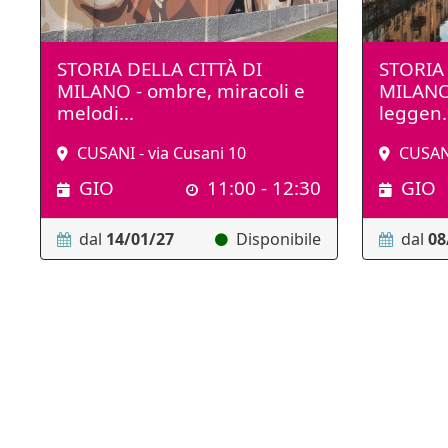
STORIA DELLA CITTÀ DI
STORIA 
MILANO - ombre, miracoli e
MILANO 
melodi...
leggen.
CUSANI - via Cusani 10
CUSANI
GIO
11:00 - 12:30
GIO
dal
14/01/27
Disponibile
dal
08