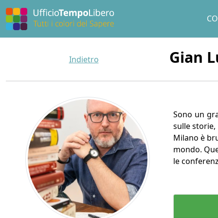
CO
Gian L
Indietro
Sono un gra
sulle storie
Milano è bru
mondo. Quest
le conferenz