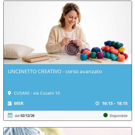
UNCINETTO CREATIVO - corso avanzato
CUSANI - via Cusani 10
MER
16:15 - 18:15
dal
02/12/26
Disponibile