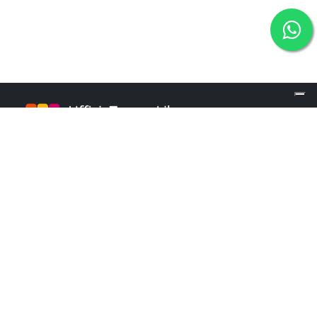
info@ufficiotempolibero.it
INFO POINT
+39 02 84253960
Martedì e Mercoledì: 9.00 - 16.00
Giovedì: 10.00 - 18.00
Menu
Contatti