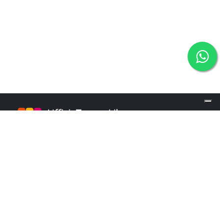
info@ufficiotempolibero.it
INFO POINT
+39 02 84253960
Martedì e Mercoledì: 9.00 - 16.00
Giovedì: 10.00 - 18.00