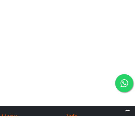
Menu
Info
Contatti
FAQ
Chi siamo
Norme di partecipazione