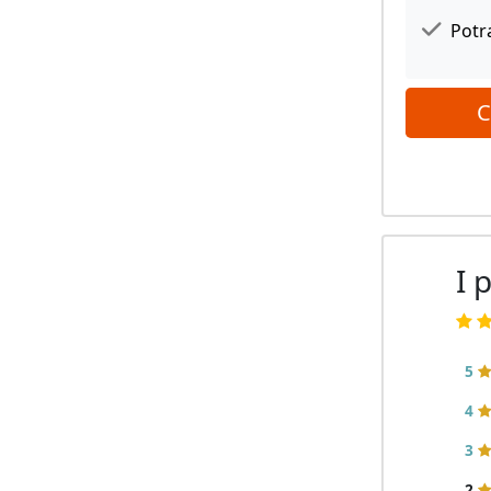
Potra
C
I 
5
4
3
2