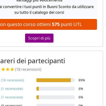
vantaggi più velocemente
i convertire i tuoi punti in Buoni Sconto da utilizzare
su tutto il catalogo dei corsi
on questo corso ottieni
575
punti UTL
Scopri di più
pareri dei partecipanti
(18 recensioni
)
(16 recensioni)
89%
(1 recensione)
6%
(1 recensione)
6%
(0 recensioni)
0%