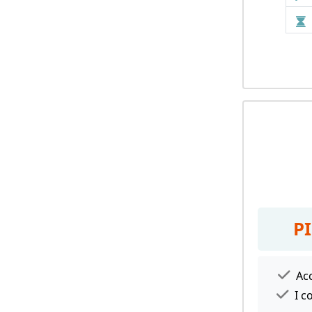
P
Acc
I c