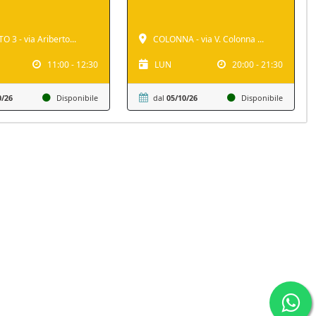
 3 - via Ariberto...
COLONNA - via V. Colonna ...
11:00 - 12:30
LUN
20:00 - 21:30
0/26
Disponibile
dal
05/10/26
Disponibile