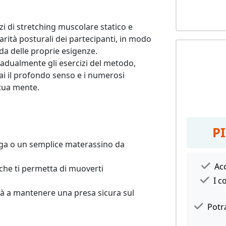
zi di stretching muscolare statico e 
rità posturali dei partecipanti, in modo 
a delle proprie esigenze.

radualmente gli esercizi del metodo, 
ai il profondo senso e i numerosi 
 tua mente.
P
ga o un semplice materassino da 
Acc
e ti permetta di muoverti 
I c
rà a mantenere una presa sicura sul 
Potra