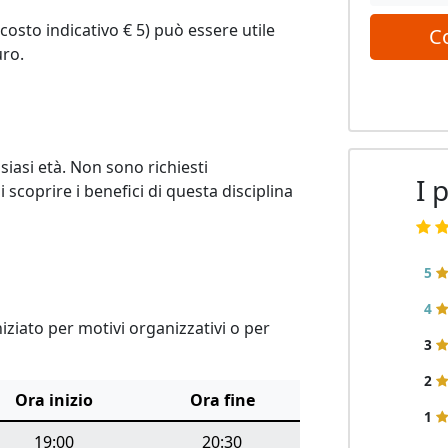
osto indicativo € 5) può essere utile 
C
ro. 
siasi età. Non sono richiesti 
I 
 scoprire i benefici di questa disciplina 
5
4
ziato per motivi organizzativi o per
3
2
Ora inizio
Ora fine
1
19:00
20:30