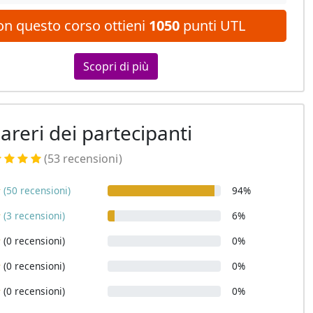
on questo corso ottieni
1050
punti UTL
Scopri di più
pareri dei partecipanti
(53 recensioni
)
(50 recensioni)
94%
(3 recensioni)
6%
(0 recensioni)
0%
(0 recensioni)
0%
(0 recensioni)
0%