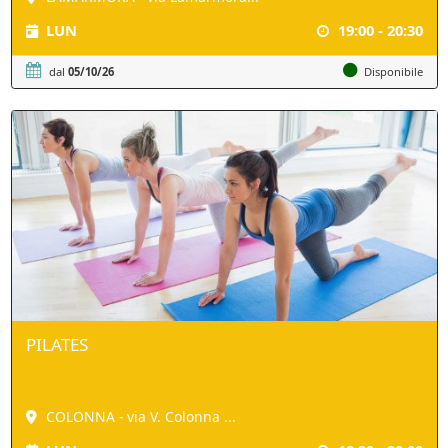
LUN
19:00 - 20:30
dal
05/10/26
Disponibile
PILATES
COLONNA - via V. Colonna ...