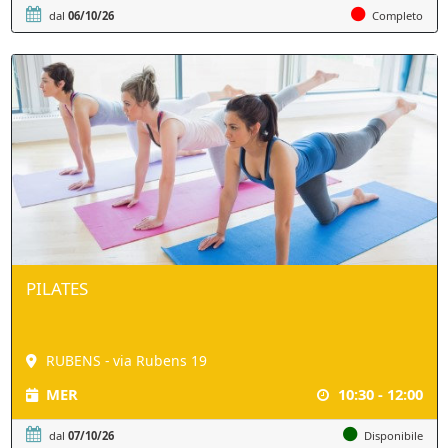
dal
06/10/26
Completo
PILATES
RUBENS - via Rubens 19
MER
10:30 - 12:00
dal
07/10/26
Disponibile