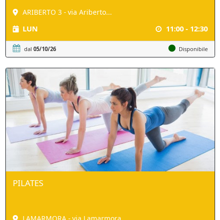
ARIBERTO 3 - via Ariberto...
LUN
11:00 - 12:30
dal
05/10/26
Disponibile
PILATES
LAMARMORA - via Lamarmora...