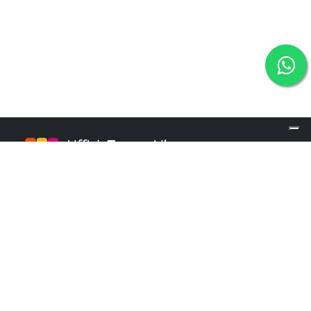
info@ufficiotempolibero.it
INFO POINT
+39 02 84253960
Martedì e Mercoledì: 9.00 - 16.00
Giovedì: 10.00 - 18.00