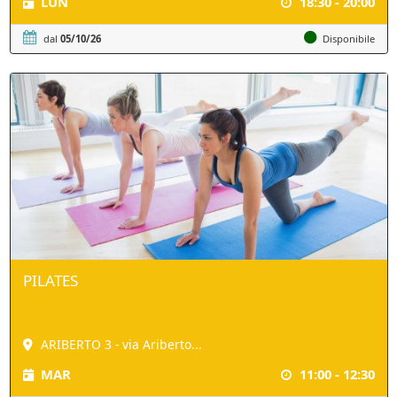
LUN
18:30 - 20:00
dal
05/10/26
Disponibile
PILATES
ARIBERTO 3 - via Ariberto...
MAR
11:00 - 12:30