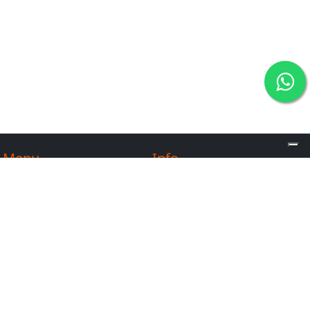
Menu
Info
Contatti
FAQ
Chi siamo
Norme di partecipazione
Entra nel nostro team