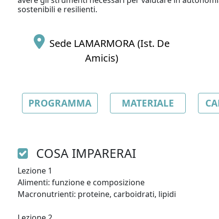
avere gli strumenti necessari per valutare in autonomia
sostenibili e resilienti.
Sede LAMARMORA (Ist. De
Amicis)
PROGRAMMA
MATERIALE
CA
COSA IMPARERAI
Lezione 1

Alimenti: funzione e composizione 

Macronutrienti: proteine, carboidrati, lipidi

Lezione 2
