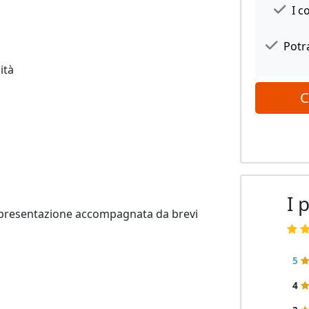
I c
Potra
tà

C
I 
na presentazione accompagnata da brevi 
5
4