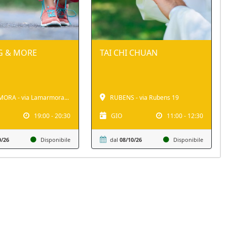
G & MORE
TAI CHI CHUAN
ORA - via Lamarmora...
RUBENS - via Rubens 19
19:00 - 20:30
GIO
11:00 - 12:30
0/26
Disponibile
dal
08/10/26
Disponibile