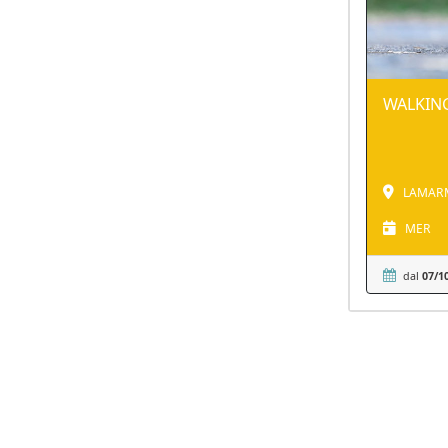
WALKIN
LAMARM
MER
dal
07/1