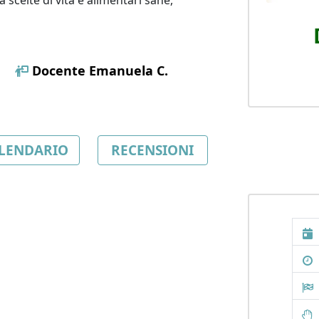
 scelte di vita e alimentari sane,
Docente
Emanuela C.
LENDARIO
RECENSIONI