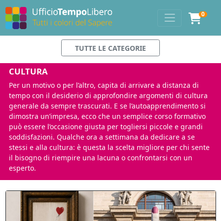
0
TUTTE LE CATEGORIE
CULTURA
Per un motivo o per l’altro, capita di arrivare a distanza di
tempo con il desiderio di approfondire argomenti di cultura
generale da sempre trascurati. E se l’autoapprendimento si
dimostra un’impresa, ecco che un semplice corso formativo
può essere l’occasione giusta per togliersi piccole e grandi
soddisfazioni. Qualche ora a settimana da dedicare a se
stessi e alla cultura: è questa la scelta migliore per chi sente
il bisogno di riempire una lacuna o confrontarsi con un
esperto.