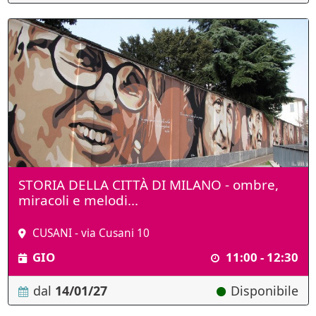
STORIA DELLA CITTÀ DI MILANO - ombre,
miracoli e melodi...
CUSANI - via Cusani 10
GIO
11:00 - 12:30
dal
14/01/27
Disponibile