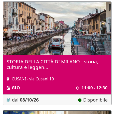
STORIA DELLA CITTÀ DI MILANO - storia,
cultura e leggen...
CUSANI - via Cusani 10
GIO
11:00 - 12:30
dal
08/10/26
Disponibile