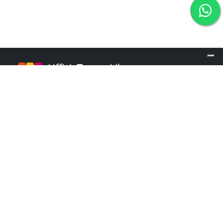
info@ufficiotempolibero.it
INFO POINT
+39 02 84253960
Martedì e Mercoledì: 9.00 - 16.00
Giovedì: 10.00 - 18.00
Menu
Contatti
Chi siamo