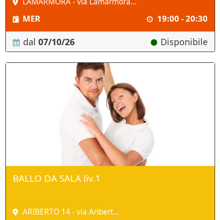
LAMARMORA - via Lamarmora...
MER
19:00 - 20:30
dal
07/10/26
Disponibile
BALLO DA SALA liv.1
ARIBERTO 14 - via Aribert...