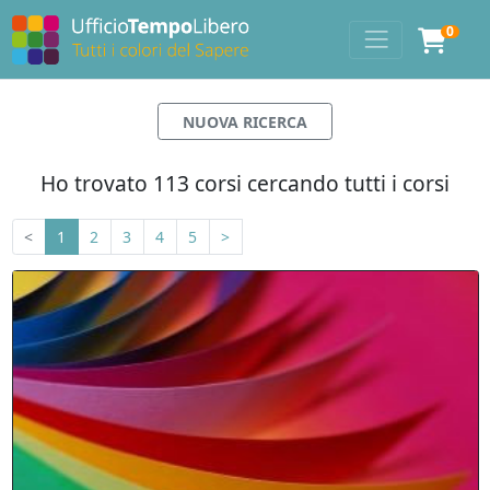
0
NUOVA RICERCA
Ho trovato 113 corsi cercando tutti i corsi
<
1
2
3
4
5
>